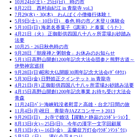
10月24日(土)・25日(日) 時の市
8月22日 西村由紀江 in 青龍寺 vol.3
7月29(水)・30(木) わんぱく小僧修行体験！
5月9日(土)・10日(日) 春色 時の市／木登り体験会
5月10日(日) 海老名香葉子《講演》と泰葉《うた》
4月21日（火） 正御影供四国八十八ヶ所霊場お砂踏み
法要
10月25・26日秋色時の市
9月28日「朝座禅と粥朝食」お休みのお知らせ
5月13日高野山開創1200年記念大法会団参と熊野古道～
伊勢神宮巡拝
9月28日(日)昭和大仏開眼30周年記念大法会(ﾀﾞｲﾎｳｴ)
5月30日(金) 日野皓正クインテット in 青龍寺
4月21日(月) 正御影供四国八十八ヶ所霊場お砂踏み法要
4月15日高野山開創1200年記念事業 お待ち受け大法会
青森
11月24日ﾊﾞｼｰ海峡戦没者慰霊と高雄・台北7日間の旅
11月4日(月)祝日 青龍寺JAZZコンサート2013
9月29日(日) お寺で婚活【躍動と静寂のｺﾗﾎﾞﾚｰｼｮﾝ】
8月13日(火)～25日(日) 今年の漢字一文字回顧展
8月13日(火)～16日(金) 盂蘭盆万灯会(ｳﾗﾎﾞﾝﾏﾝﾄﾞｳｴ)
5月5日（日） 灌仏会花まつり