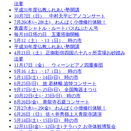
法要
平成31年度仏教ふれあい塾開講
10月7日（日） 中村天平ピアノコンサート
7月26(木)～28(土) わんぱく小僧修行体験！
青森市シャトル・ルートバスねぶたん号
毎月10日塔の日 五重塔御開帳
5月12（土）・13（日） 時の市
平成30年度仏教ふれあい塾開講
4月21日（土） 正御影供四国八十八ヶ所霊場お砂踏み
法要
11月17日（金） ウィーンピアノ四重奏団
9月16（土）・17（日） 時の市
5月13日(土)・14日(日) 時の市
6月25日(日) 故 若林暢 追悼コンサート
9月17日(土)～25日(日) 全国陶器まつり
10月22日(土)・23日(日) 時の市
8月26日(金) 青龍寺石庭コンサート
7月27(水)～29(金) わんぱく小僧修行体験！
6月26日（日） 佐々井秀嶺上人青龍寺講演
5月14日(土)・15日(日) 時の市
12月11日(金)・12日(土) テラハク お寺体観博覧会