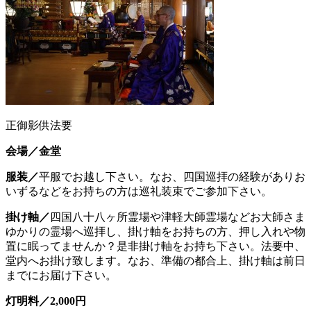
正御影供法要
会場／金堂
服装／
平服でお越し下さい。なお、四国巡拝の経験がありお
いずるなどをお持ちの方は巡礼装束でご参加下さい。
掛け軸／
四国八十八ヶ所霊場や津軽大師霊場などお大師さま
ゆかりの霊場へ巡拝し、掛け軸をお持ちの方、押し入れや物
置に眠ってませんか？是非掛け軸をお持ち下さい。法要中、
堂内へお掛け致します。なお、準備の都合上、掛け軸は前日
までにお届け下さい。
灯明料／2,000円