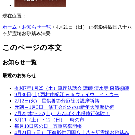
現在位置：
ホーム
>
お知らせ一覧
> 4月21日（日） 正御影供四国八十八
ヶ所霊場お砂踏み法要
このページの本文
お知らせ一覧
最近のお知らせ
令和7年1月25（土）車座法話会 講師 清水寺 森清顕師
9月30日(土) 西村由紀江 with ウェイウェイ・ウー
2月2日(火) 星供養節分厄除け護摩祈祷
元朝～1月3日 修正会(ｼｭｼｮｳｴ)新年大護摩祈祷
7月25(木)～27(土) わんぱく小僧修行体験！
5月11（土）・12（日） 時の市
毎月10日塔の日 五重塔御開帳
4月21日（日） 正御影供四国八十八ヶ所霊場お砂踏み