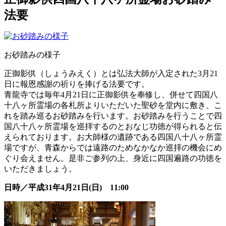
法要
お砂踏みの様子
正御影供（しょうみえく）とは弘法大師が入定された3月21
日に報恩感謝の祈りを捧げる法要です。
青龍寺では毎年4月21日に正御影供を奉修し、併せて四国八
十八ヶ所霊場の各札所よりいただいた聖砂を堂内に敷き、こ
れを踏み巡るお砂踏みを行います。お砂踏みを行うことで四
国八十八ヶ所霊場を巡拝するのとおなじ功徳が得られると伝
えられております。お大師様の遺跡である四国八十八ヶ所霊
場ですが、青森からでは遠路のためなかなか巡拝の機会にめ
ぐり会えません。是非ご参列の上、身近に四国遍路の功徳を
いただきましょう。
日時／平成31年4月21日(日) 11:00