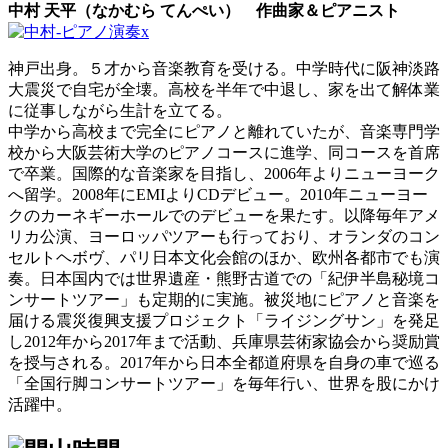
中村 天平（なかむら てんぺい） 作曲家＆ピアニスト
神戸出身。５才から音楽教育を受ける。中学時代に阪神淡路
大震災で自宅が全壊。高校を半年で中退し、家を出て解体業
に従事しながら生計を立てる。
中学から高校まで完全にピアノと離れていたが、音楽専門学
校から大阪芸術大学のピアノコースに進学、同コースを首席
で卒業。国際的な音楽家を目指し、2006年よりニューヨーク
へ留学。2008年にEMIよりCDデビュー。2010年ニューヨー
クのカーネギーホールでのデビューを果たす。以降毎年アメ
リカ公演、ヨーロッパツアーも行っており、オランダのコン
セルトヘボヴ、パリ日本文化会館のほか、欧州各都市でも演
奏。日本国内では世界遺産・熊野古道での「紀伊半島秘境コ
ンサートツアー」も定期的に実施。被災地にピアノと音楽を
届ける震災復興支援プロジェクト「ライジングサン」を発足
し2012年から2017年まで活動、兵庫県芸術家協会から奨励賞
を授与される。2017年から日本全都道府県を自身の車で巡る
「全国行脚コンサートツアー」を毎年行い、世界を股にかけ
活躍中。