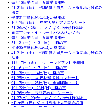
毎月10日塔の日 五重塔御開帳
4月21日（日） 正御影供四国八十八ヶ所霊場お砂踏み
法要
平成31年度仏教ふれあい塾開講
10月7日（日） 中村天平ピアノコンサート
7月26(木)～28(土) わんぱく小僧修行体験！
青森市シャトル・ルートバスねぶたん号
毎月10日塔の日 五重塔御開帳
5月12（土）・13（日） 時の市
平成30年度仏教ふれあい塾開講
4月21日（土） 正御影供四国八十八ヶ所霊場お砂踏み
法要
11月17日（金） ウィーンピアノ四重奏団
9月16（土）・17（日） 時の市
5月13日(土)・14日(日) 時の市
6月25日(日) 故 若林暢 追悼コンサート
9月17日(土)～25日(日) 全国陶器まつり
10月22日(土)・23日(日) 時の市
8月26日(金) 青龍寺石庭コンサート
7月27(水)～29(金) わんぱく小僧修行体験！
6月26日（日） 佐々井秀嶺上人青龍寺講演