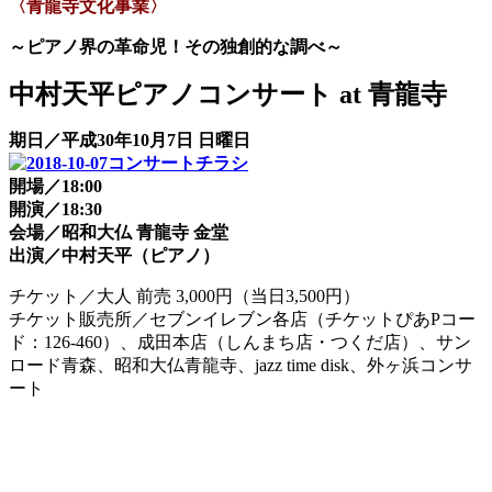
〈青龍寺文化事業〉
～ピアノ界の革命児！その独創的な調べ～
中村天平ピアノコンサート at 青龍寺
期日／平成30年10月7日 日曜日
開場／18:00
開演／18:30
会場／昭和大仏 青龍寺 金堂
出演／中村天平（ピアノ）
チケット／大人 前売 3,000円（当日3,500円）
チケット販売所／セブンイレブン各店（チケットぴあPコー
ド：126-460）、成田本店（しんまち店・つくだ店）、サン
ロード青森、昭和大仏青龍寺、jazz time disk、外ヶ浜コンサ
ート