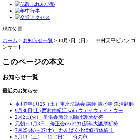
現在位置：
ホーム
>
お知らせ一覧
> 10月7日（日） 中村天平ピアノコ
ンサート
このページの本文
お知らせ一覧
最近のお知らせ
令和7年1月25（土）車座法話会 講師 清水寺 森清顕師
9月30日(土) 西村由紀江 with ウェイウェイ・ウー
2月2日(火) 星供養節分厄除け護摩祈祷
元朝～1月3日 修正会(ｼｭｼｮｳｴ)新年大護摩祈祷
7月25(木)～27(土) わんぱく小僧修行体験！
5月11（土）・12（日） 時の市