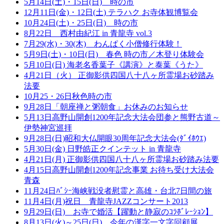
5月14日(土)・15日(日) 時の市
12月11日(金)・12日(土) テラハク お寺体観博覧会
10月24日(土)・25日(日) 時の市
8月22日 西村由紀江 in 青龍寺 vol.3
7月29(水)・30(木) わんぱく小僧修行体験！
5月9日(土)・10日(日) 春色 時の市／木登り体験会
5月10日(日) 海老名香葉子《講演》と泰葉《うた》
4月21日（火） 正御影供四国八十八ヶ所霊場お砂踏み
法要
10月25・26日秋色時の市
9月28日「朝座禅と粥朝食」お休みのお知らせ
5月13日高野山開創1200年記念大法会団参と熊野古道～
伊勢神宮巡拝
9月28日(日)昭和大仏開眼30周年記念大法会(ﾀﾞｲﾎｳｴ)
5月30日(金) 日野皓正クインテット in 青龍寺
4月21日(月) 正御影供四国八十八ヶ所霊場お砂踏み法要
4月15日高野山開創1200年記念事業 お待ち受け大法会
青森
11月24日ﾊﾞｼｰ海峡戦没者慰霊と高雄・台北7日間の旅
11月4日(月)祝日 青龍寺JAZZコンサート2013
9月29日(日) お寺で婚活【躍動と静寂のｺﾗﾎﾞﾚｰｼｮﾝ】
8月13日(火)～25日(日) 今年の漢字一文字回顧展